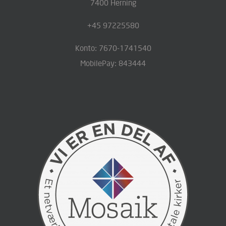
7400 Herning
+45 97225580
Konto: 7670-1741540
MobilePay: 843444