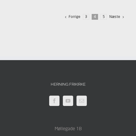
Forrige
Næste
3
4
5
HERNING FRIKIRKE
Møllegade 1B