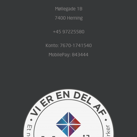
Møllegade 1B
7400 Herning
+45 97225580
Konto: 7670-1741540
MobilePay: 843444