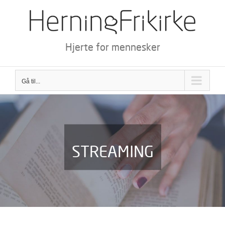
Skip
to
content
Hjerte for mennesker
Gå til...
STREAMING