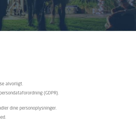
e alvorligt.
 persondataforordning (GDPR).
andler dine personoplysninger.
hed.