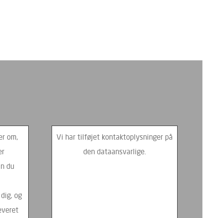
er om,
Vi har tilføjet kontaktoplysninger på
er
den dataansvarlige.
an du
dig, og
everet