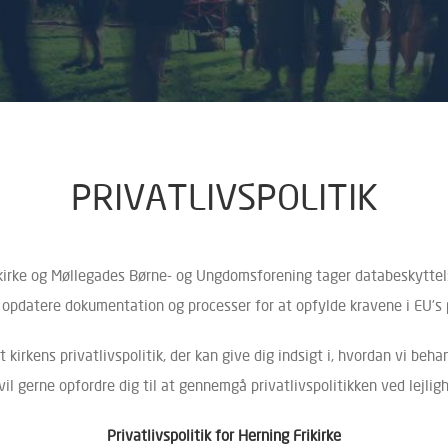
PRIVATLIVSPOLITIK
kirke og Møllegades Børne- og Ungdomsforening tager databeskyttels
t opdatere dokumentation og processer for at opfylde kravene i EU’s
t kirkens privatlivspolitik, der kan give dig indsigt i, hvordan vi beh
vil gerne opfordre dig til at gennemgå privatlivspolitikken ved lejlig
Privatlivspolitik for Herning Frikirke