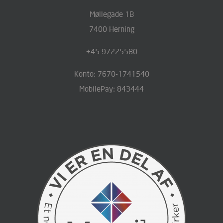
Møllegade 1B
7400 Herning
+45 97225580
Konto: 7670-1741540
MobilePay: 843444