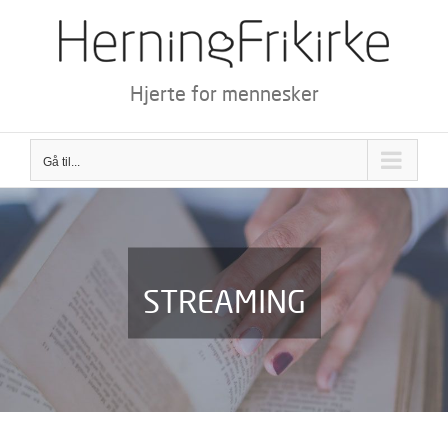
Skip
to
content
Hjerte for mennesker
Gå til...
STREAMING