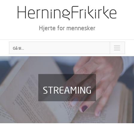
Skip
to
content
Hjerte for mennesker
Gå til...
STREAMING