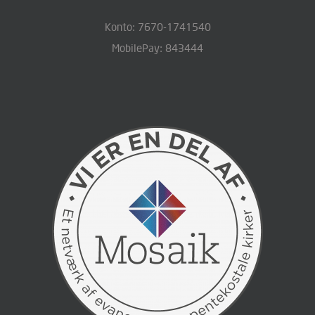
Konto: 7670-1741540
MobilePay: 843444