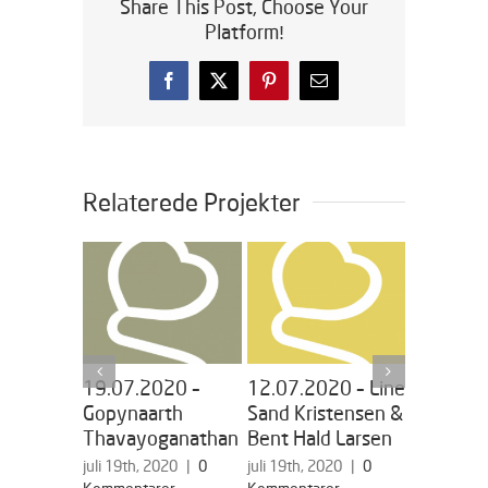
Share This Post, Choose Your
Platform!
Facebook
X
Pinterest
E-
mail
Relaterede Projekter
19.07.2020 –
12.07.2020 – Line
05.07.2
Gopynaarth
Sand Kristensen &
Miriam
Thavayoganathan
Bent Hald Larsen
Vesterga
juli 19th, 2020
|
0
juli 19th, 2020
|
0
juli 19th, 2