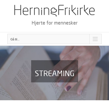
Skip
to
content
Hjerte for mennesker
Gå til...
STREAMING