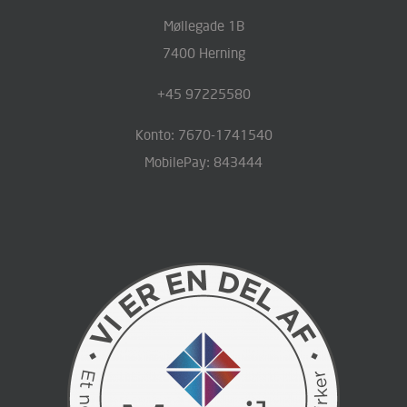
Møllegade 1B
7400 Herning
+45 97225580
Konto: 7670-1741540
MobilePay: 843444